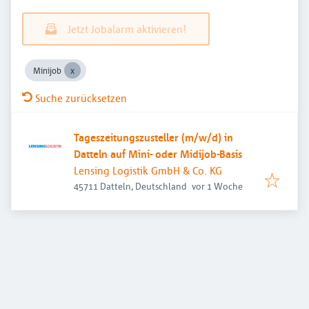
Jetzt Jobalarm aktivieren!
Minijob
Suche zurücksetzen
Tageszeitungszusteller (m/w/d) in
Datteln auf Mini- oder Midijob-Basis
Lensing Logistik GmbH & Co. KG
Veröffentlicht
:
45711 Datteln, Deutschland
vor 1 Woche