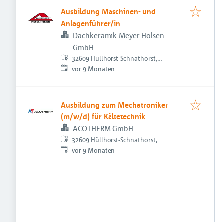
Ausbildung Maschinen- und
Anlagenführer/in
Dachkeramik Meyer-Holsen
GmbH
32609 Hüllhorst-Schnathorst,
Veröffentlicht
:
Deutschland
vor 9 Monaten
Ausbildung zum Mechatroniker
(m/w/d) für Kältetechnik
ACOTHERM GmbH
32609 Hüllhorst-Schnathorst,
Veröffentlicht
:
Deutschland
vor 9 Monaten