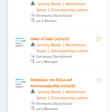
Lensing Media | Medienhaus
Bauer | Zeitungsverlag rubens |
Dortmund, Deutschland
temmingmedia
Veröffentlicht
:
vor 4 Wochen
Head of Sales (m/w/d)
Lensing Media | Medienhaus
Bauer | Zeitungsverlag rubens |
Dortmund, Deutschland
temmingmedia
Veröffentlicht
:
vor 2 Monaten
Redakteur mit Fokus auf
Kommunalpolitik (m/w/d)
Lensing Media | Medienhaus
Bauer | Zeitungsverlag rubens |
Dortmund, Deutschland
temmingmedia
Veröffentlicht
:
vor 9 Monaten