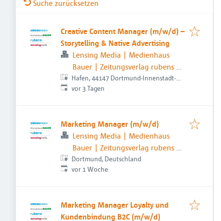
Suche zurücksetzen
Creative Content Manager (m/w/d) –
Storytelling & Native Advertising
Lensing Media | Medienhaus
Bauer | Zeitungsverlag rubens |
Hafen, 44147 Dortmund-Innenstadt-
temmingmedia
Veröffentlicht
:
Nord, Deutschland
vor 3 Tagen
Marketing Manager (m/w/d)
Lensing Media | Medienhaus
Bauer | Zeitungsverlag rubens |
Dortmund, Deutschland
temmingmedia
Veröffentlicht
:
vor 1 Woche
Marketing Manager Loyalty und
Kundenbindung B2C (m/w/d)