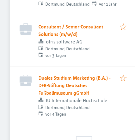
Veröffentlicht
:
Dortmund, Deutschland
temmingmedia
vor 1 Jahr
Consultant / Senior-Consultant
Solutions (m/w/d)
otris software AG
Dortmund, Deutschland
Veröffentlicht
:
vor 3 Tagen
Duales Studium Marketing (B.A.) -
DFB-Stiftung Deutsches
Fußballmuseum gGmbH
IU Internationale Hochschule
Dortmund, Deutschland
Veröffentlicht
:
vor 4 Tagen