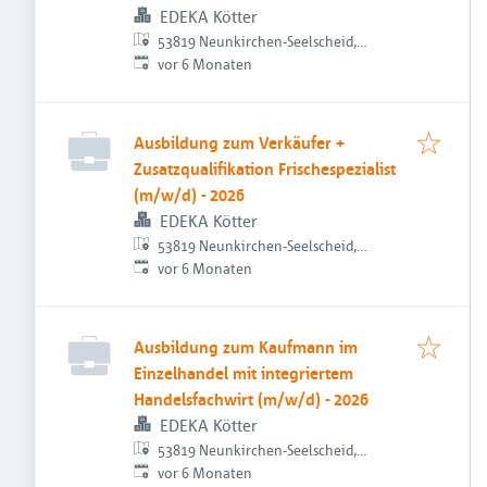
EDEKA Kötter
53819 Neunkirchen-Seelscheid,
Veröffentlicht
:
Deutschland
vor 6 Monaten
Ausbildung zum Verkäufer +
Zusatzqualifikation Frischespezialist
(m/w/d) - 2026
EDEKA Kötter
53819 Neunkirchen-Seelscheid,
Veröffentlicht
:
Deutschland
vor 6 Monaten
Ausbildung zum Kaufmann im
Einzelhandel mit integriertem
Handelsfachwirt (m/w/d) - 2026
EDEKA Kötter
53819 Neunkirchen-Seelscheid,
Veröffentlicht
:
Deutschland
vor 6 Monaten