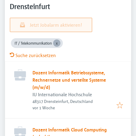
Drensteinfurt
Jetzt Jobalarm aktivieren!
IT / Telekommunikation
Suche zurücksetzen
Dozent Informatik Betriebssysteme,
Rechnernetze und verteilte Systeme
(m/w/d)
IU Internationale Hochschule
48317 Drensteinfurt, Deutschland
Veröffentlicht
:
vor 1 Woche
Dozent Informatik Cloud Computing