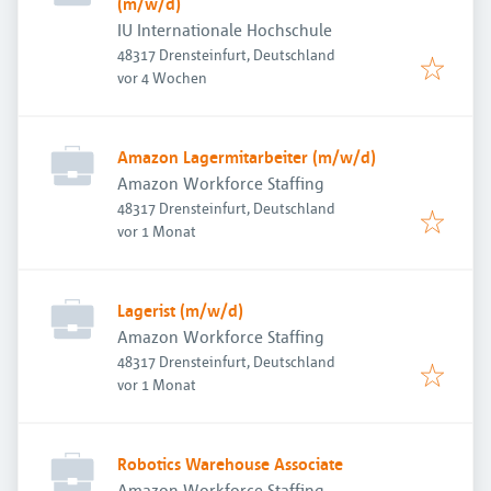
(m/w/d)
IU Internationale Hochschule
48317 Drensteinfurt, Deutschland
Veröffentlicht
:
vor 4 Wochen
Amazon Lagermitarbeiter (m/w/d)
Amazon Workforce Staffing
48317 Drensteinfurt, Deutschland
Veröffentlicht
:
vor 1 Monat
Lagerist (m/w/d)
Amazon Workforce Staffing
48317 Drensteinfurt, Deutschland
Veröffentlicht
:
vor 1 Monat
Robotics Warehouse Associate
Amazon Workforce Staffing