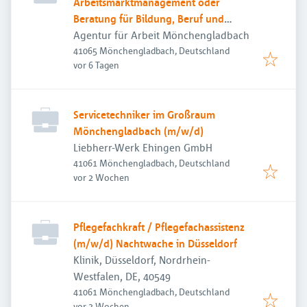
Arbeitsmarktmanagement oder
Beratung für Bildung, Beruf und
Beschäftigung
Agentur für Arbeit Mönchengladbach
41065 Mönchengladbach, Deutschland
Veröffentlicht
:
vor 6 Tagen
Servicetechniker im Großraum
Mönchengladbach (m/w/d)
Liebherr-Werk Ehingen GmbH
41061 Mönchengladbach, Deutschland
Veröffentlicht
:
vor 2 Wochen
Pflegefachkraft / Pflegefachassistenz
(m/w/d) Nachtwache in Düsseldorf
Klinik, Düsseldorf, Nordrhein-
Westfalen, DE, 40549
41061 Mönchengladbach, Deutschland
Veröffentlicht
:
vor 3 Wochen