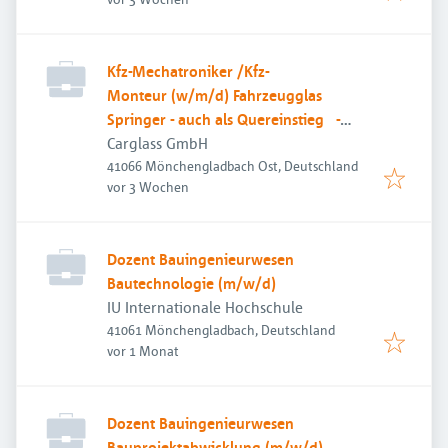
Kfz-Mechatroniker /Kfz-
Monteur (w/m/d) Fahrzeugglas
Springer - auch als Quereinstieg -
Großraum Berlin und Leipzig
Carglass GmbH
41066 Mönchengladbach Ost, Deutschland
Veröffentlicht
:
vor 3 Wochen
Dozent Bauingenieurwesen
Bautechnologie (m/w/d)
IU Internationale Hochschule
41061 Mönchengladbach, Deutschland
Veröffentlicht
:
vor 1 Monat
Dozent Bauingenieurwesen
Bauprojektabwicklung (m/w/d)