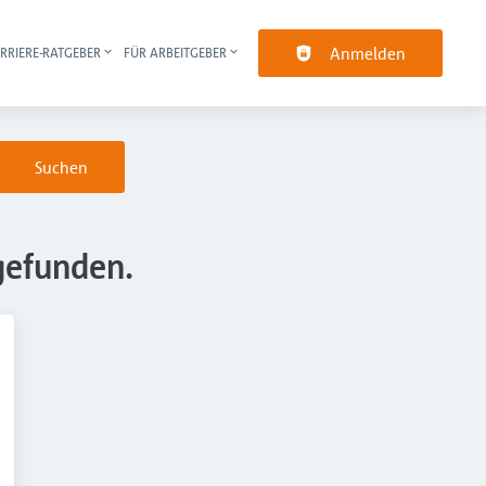
Anmelden
RRIERE-RATGEBER
FÜR ARBEITGEBER
pt-Navigation
Suchen
gefunden.