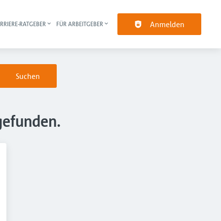
Anmelden
RRIERE-RATGEBER
FÜR ARBEITGEBER
pt-Navigation
Suchen
gefunden.