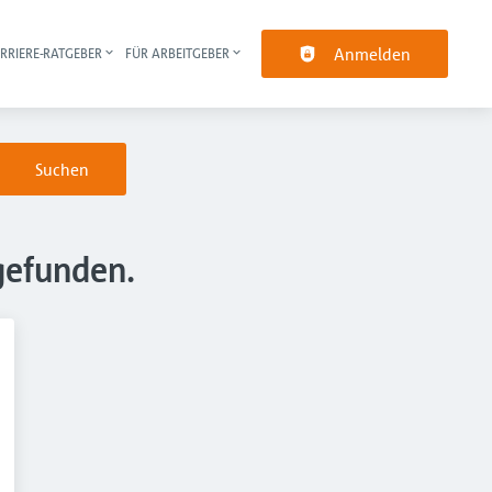
Anmelden
RRIERE-RATGEBER
FÜR ARBEITGEBER
pt-Navigation
Suchen
gefunden.