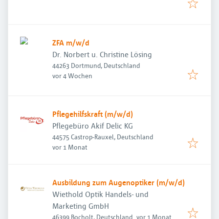
ZFA m/w/d
Dr. Norbert u. Christine Lösing
44263 Dortmund, Deutschland
Veröffentlicht
:
vor 4 Wochen
Pflegehilfskraft (m/w/d)
Pflegebüro Akif Delic KG
44575 Castrop-Rauxel, Deutschland
Veröffentlicht
:
vor 1 Monat
Ausbildung zum Augenoptiker (m/w/d)
Wiethold Optik Handels- und
Marketing GmbH
Veröffentlicht
:
46399 Bocholt, Deutschland
vor 1 Monat