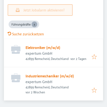
Jetzt Jobalarm aktivieren!
Führungskräfte
Suche zurücksetzen
Elektroniker (m/w/d)
expertum GmbH
Veröffentlicht
:
42899 Remscheid, Deutschland
vor 2 Tagen
Industriemechaniker (m/w/d)
expertum GmbH
42899 Remscheid, Deutschland
Veröffentlicht
:
vor 2 Wochen