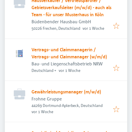
Hausverkäufer / Vertriebspartner /
Gebietsverkaufsleiter (m/w/d) - auch als
Team - für unser Musterhaus in Köln
Büdenbender Hausbau GmbH
Veröffentlicht
:
50226 Frechen, Deutschland
vor 1 Woche
Vertrags- und Claimmanagerin /
Vertrags- und Claimmanager (w/m/d)
Bau- und Liegenschaftsbetrieb NRW
Veröffentlicht
:
Deutschland
+
vor 1 Woche
Gewährleistungsmanager (m/w/d)
Frohne Gruppe
44269 Dortmund-Aplerbeck, Deutschland
Veröffentlicht
:
vor 1 Woche