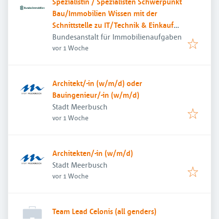
Spezialistin / Spezialisten Schwerpunkt
Bau/Immobilien Wissen mit der
Schnittstelle zu IT/Technik & Einkauf
(m/w/d)
Bundesanstalt für Immobilienaufgaben
Veröffentlicht
:
vor 1 Woche
Architekt/-in (w/m/d) oder
Bauingenieur/-in (w/m/d)
Stadt Meerbusch
Veröffentlicht
:
vor 1 Woche
Architekten/-in (w/m/d)
Stadt Meerbusch
Veröffentlicht
:
vor 1 Woche
Team Lead Celonis (all genders)