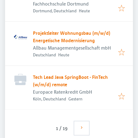
Fachhochschule Dortmund
Veröffentlicht
:
Dortmund, Deutschland
Heute
Projektleiter Wohnungsbau (m/w/d)
Energetische Modernisierung
Allbau Managementgesellschaft mbH
Veröffentlicht
:
Deutschland
Heute
Tech Lead Java SpringBoot - FinTech
(w/m/d) remote
Europace Ratenkredit GmbH
Veröffentlicht
:
Köln, Deutschland
Gestern
1
/
19