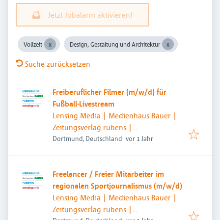
Jetzt Jobalarm aktivieren!
Vollzeit
Design, Gestaltung und Architektur
Suche zurücksetzen
Freiberuflicher Filmer (m/w/d) für
Fußball-Livestream
Lensing Media | Medienhaus Bauer |
Zeitungsverlag rubens |
Veröffentlicht
:
temmingmedia
Dortmund, Deutschland
vor 1 Jahr
Freelancer / Freier Mitarbeiter im
regionalen Sportjournalismus (m/w/d)
Lensing Media | Medienhaus Bauer |
Zeitungsverlag rubens |
Veröffentlicht
: