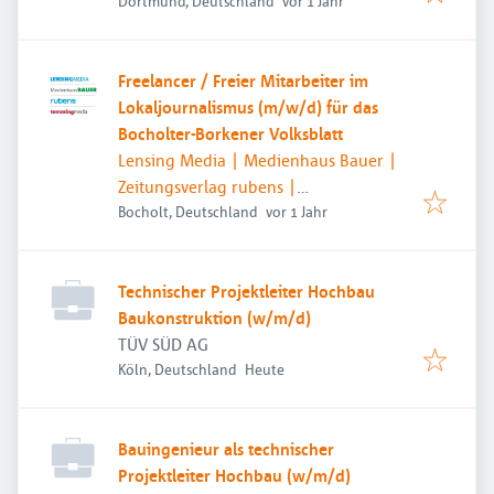
temmingmedia
Dortmund, Deutschland
vor 1 Jahr
Freelancer / Freier Mitarbeiter im
Lokaljournalismus (m/w/d) für das
Bocholter-Borkener Volksblatt
Lensing Media | Medienhaus Bauer |
Zeitungsverlag rubens |
Veröffentlicht
:
temmingmedia
Bocholt, Deutschland
vor 1 Jahr
Technischer Projektleiter Hochbau
Baukonstruktion (w/m/d)
TÜV SÜD AG
Veröffentlicht
:
Köln, Deutschland
Heute
Bauingenieur als technischer
Projektleiter Hochbau (w/m/d)