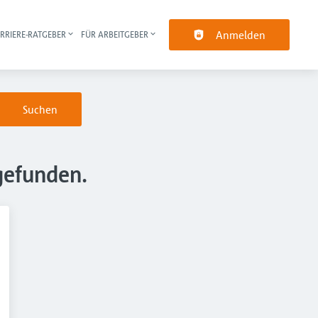
Anmelden
RRIERE-RATGEBER
FÜR ARBEITGEBER
pt-Navigation
Suchen
gefunden.