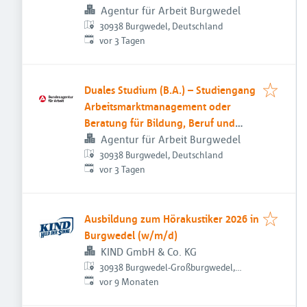
Agentur für Arbeit Burgwedel
30938 Burgwedel, Deutschland
Veröffentlicht
:
vor 3 Tagen
Duales Studium (B.A.) – Studiengang
Arbeitsmarktmanagement oder
Beratung für Bildung, Beruf und
Beschäftigung
Agentur für Arbeit Burgwedel
30938 Burgwedel, Deutschland
Veröffentlicht
:
vor 3 Tagen
Ausbildung zum Hörakustiker 2026 in
Burgwedel (w/m/d)
KIND GmbH & Co. KG
30938 Burgwedel-Großburgwedel,
Veröffentlicht
:
Deutschland
vor 9 Monaten