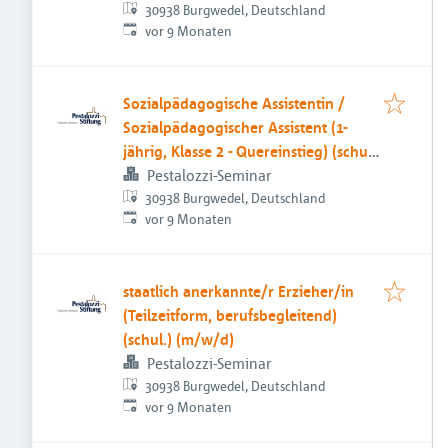
30938 Burgwedel, Deutschland
Veröffentlicht
:
vor 9 Monaten
Sozialpädagogische Assistentin /
Sozialpädagogischer Assistent (1-
jährig, Klasse 2 - Quereinstieg) (schul.)
(m/w/d)
Pestalozzi-Seminar
30938 Burgwedel, Deutschland
Veröffentlicht
:
vor 9 Monaten
staatlich anerkannte/r Erzieher/in
(Teilzeitform, berufsbegleitend)
(schul.) (m/w/d)
Pestalozzi-Seminar
30938 Burgwedel, Deutschland
Veröffentlicht
:
vor 9 Monaten