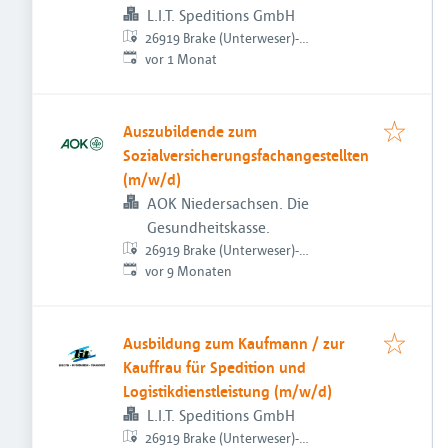
L.I.T. Speditions GmbH
26919 Brake (Unterweser)-
Veröffentlicht
:
Schmalenfleth, Deutschland
vor 1 Monat
Auszubildende zum
Sozialversicherungsfachangestellten
(m/w/d)
AOK Niedersachsen. Die
Gesundheitskasse.
26919 Brake (Unterweser)-
Veröffentlicht
:
Schmalenfleth, Deutschland
vor 9 Monaten
Ausbildung zum Kaufmann / zur
Kauffrau für Spedition und
Logistikdienstleistung (m/w/d)
L.I.T. Speditions GmbH
26919 Brake (Unterweser)-