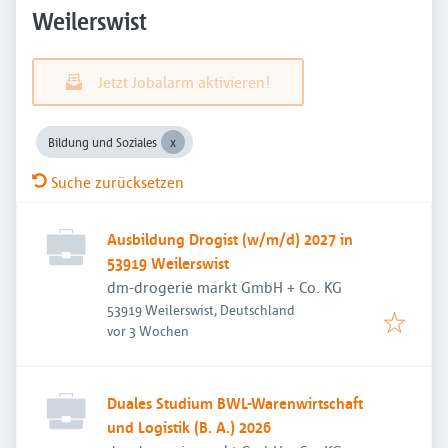
Weilerswist
Jetzt Jobalarm aktivieren!
Bildung und Soziales
Suche zurücksetzen
Ausbildung Drogist (w/m/d) 2027 in
53919 Weilerswist
dm-drogerie markt GmbH + Co. KG
53919 Weilerswist, Deutschland
Veröffentlicht
:
vor 3 Wochen
Duales Studium BWL-Warenwirtschaft
und Logistik (B. A.) 2026