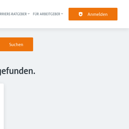
Anmelden
RRIERE-RATGEBER
FÜR ARBEITGEBER
pt-Navigation
Suchen
gefunden.