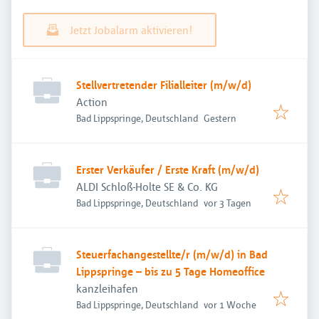
Jetzt Jobalarm aktivieren!
Stellvertretender Filialleiter (m/w/d)
Action
Veröffentlicht
:
Bad Lippspringe, Deutschland
Gestern
Erster Verkäufer / Erste Kraft (m/w/d)
ALDI Schloß-Holte SE & Co. KG
Veröffentlicht
:
Bad Lippspringe, Deutschland
vor 3 Tagen
Steuerfachangestellte/r (m/w/d) in Bad
Lippspringe – bis zu 5 Tage Homeoffice
kanzleihafen
Veröffentlicht
:
Bad Lippspringe, Deutschland
vor 1 Woche