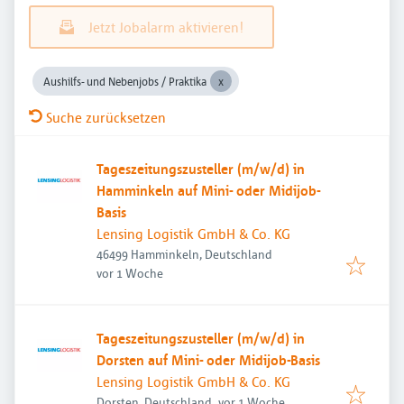
Jetzt Jobalarm aktivieren!
Aushilfs- und Nebenjobs / Praktika
Suche zurücksetzen
Tageszeitungszusteller (m/w/d) in
Hamminkeln auf Mini- oder Midijob-
Basis
Lensing Logistik GmbH & Co. KG
46499 Hamminkeln, Deutschland
Veröffentlicht
:
vor 1 Woche
Tageszeitungszusteller (m/w/d) in
Dorsten auf Mini- oder Midijob-Basis
Lensing Logistik GmbH & Co. KG
Veröffentlicht
:
Dorsten, Deutschland
vor 1 Woche