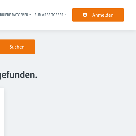
Anmelden
RRIERE-RATGEBER
FÜR ARBEITGEBER
pt-Navigation
Suchen
gefunden.