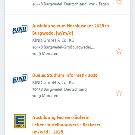
Veröffentlicht
:
30938 Burgwedel, Deutschland
vor 3 Tagen
Ausbildung zum Hörakustiker 2026 in
Burgwedel (w/m/d)
KIND GmbH & Co. KG
30938 Burgwedel-Großburgwedel,
Veröffentlicht
:
Deutschland
vor 9 Monaten
Duales Studium Informatik 2026
KIND GmbH & Co. KG
30938 Burgwedel, Deutschland
Veröffentlicht
:
vor 9 Monaten
Ausbildung Fachverkäuferin
Lebensmittelhandwerk - Bäckerei
(m/w/d) - 2026