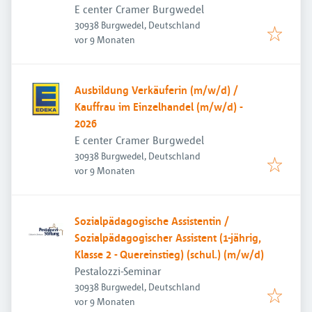
E center Cramer Burgwedel
30938 Burgwedel, Deutschland
Veröffentlicht
:
vor 9 Monaten
Ausbildung Verkäuferin (m/w/d) /
Kauffrau im Einzelhandel (m/w/d) -
2026
E center Cramer Burgwedel
30938 Burgwedel, Deutschland
Veröffentlicht
:
vor 9 Monaten
Sozialpädagogische Assistentin /
Sozialpädagogischer Assistent (1-jährig,
Klasse 2 - Quereinstieg) (schul.) (m/w/d)
Pestalozzi-Seminar
30938 Burgwedel, Deutschland
Veröffentlicht
:
vor 9 Monaten