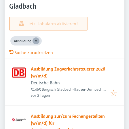
Gladbach
Jetzt Jobalarm aktivieren!
Ausbildung
Suche zurücksetzen
Ausbildung Zugverkehrssteuerer 2026
(w/m/d)
Deutsche Bahn
51465 Bergisch Gladbach-Häuser-Dombach,
Veröffentlicht
:
Deutschland
vor 2 Tagen
Ausbildung zur/zum Fachangestellten
(w/m/d) für