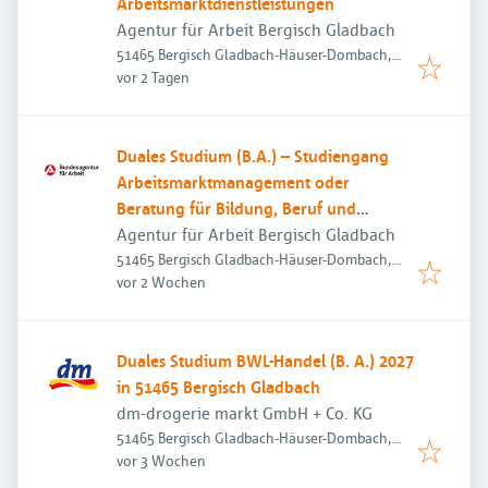
Arbeitsmarktdienstleistungen
Agentur für Arbeit Bergisch Gladbach
51465 Bergisch Gladbach-Häuser-Dombach,
Veröffentlicht
:
Deutschland
vor 2 Tagen
Duales Studium (B.A.) – Studiengang
Arbeitsmarktmanagement oder
Beratung für Bildung, Beruf und
Beschäftigung
Agentur für Arbeit Bergisch Gladbach
51465 Bergisch Gladbach-Häuser-Dombach,
Veröffentlicht
:
Deutschland
vor 2 Wochen
Duales Studium BWL-Handel (B. A.) 2027
in 51465 Bergisch Gladbach
dm-drogerie markt GmbH + Co. KG
51465 Bergisch Gladbach-Häuser-Dombach,
Veröffentlicht
:
Deutschland
vor 3 Wochen