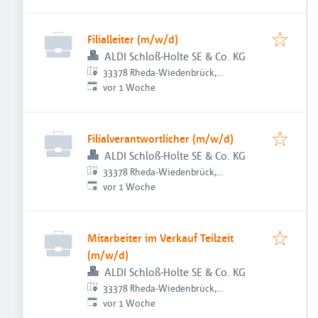
Filialleiter (m/w/d)
ALDI Schloß-Holte SE & Co. KG
33378 Rheda-Wiedenbrück,
Veröffentlicht
:
Deutschland
vor 1 Woche
Filialverantwortlicher (m/w/d)
ALDI Schloß-Holte SE & Co. KG
33378 Rheda-Wiedenbrück,
Veröffentlicht
:
Deutschland
vor 1 Woche
Mitarbeiter im Verkauf Teilzeit
(m/w/d)
ALDI Schloß-Holte SE & Co. KG
33378 Rheda-Wiedenbrück,
Veröffentlicht
:
Deutschland
vor 1 Woche