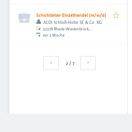
Schichtleiter Einzelhandel (m/w/d)
ALDI Schloß-Holte SE & Co. KG
33378 Rheda-Wiedenbrück,
Veröffentlicht
:
Deutschland
vor 1 Woche
2
/
7