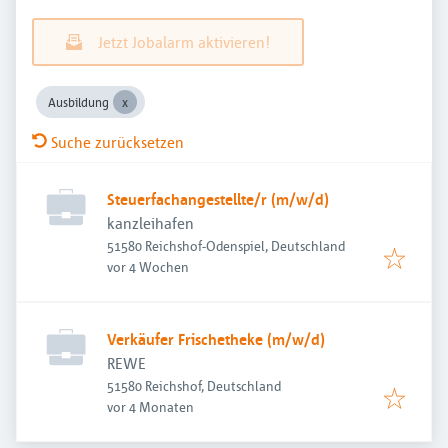
Jetzt Jobalarm aktivieren!
Ausbildung
Suche zurücksetzen
Steuerfachangestellte/r (m/w/d)
kanzleihafen
51580 Reichshof-Odenspiel, Deutschland
Veröffentlicht
:
vor 4 Wochen
Verkäufer Frischetheke (m/w/d)
REWE
51580 Reichshof, Deutschland
Veröffentlicht
:
vor 4 Monaten