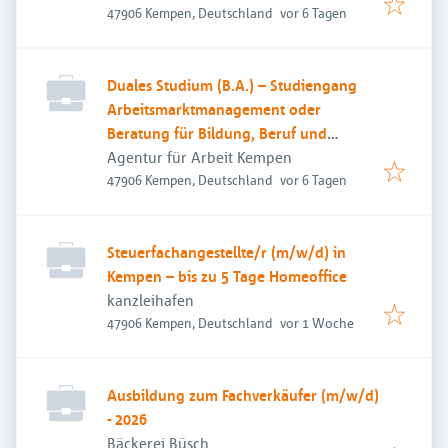
Veröffentlicht
:
47906 Kempen, Deutschland
vor 6 Tagen
Duales Studium (B.A.) – Studiengang
Arbeitsmarktmanagement oder
Beratung für Bildung, Beruf und
Beschäftigung
Agentur für Arbeit Kempen
Veröffentlicht
:
47906 Kempen, Deutschland
vor 6 Tagen
Steuerfachangestellte/r (m/w/d) in
Kempen – bis zu 5 Tage Homeoffice
kanzleihafen
Veröffentlicht
:
47906 Kempen, Deutschland
vor 1 Woche
Ausbildung zum Fachverkäufer (m/w/d)
- 2026
Bäckerei Büsch