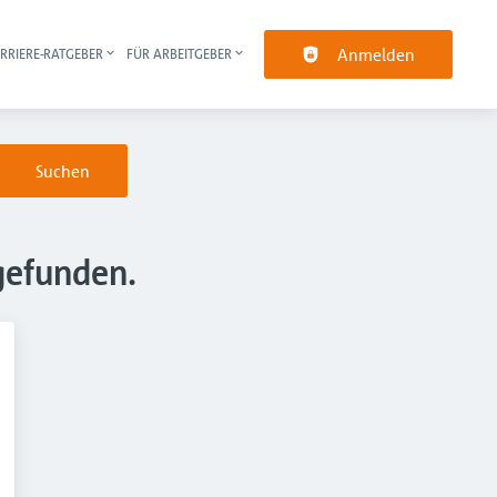
Anmelden
RRIERE-RATGEBER
FÜR ARBEITGEBER
pt-Navigation
Suchen
gefunden.