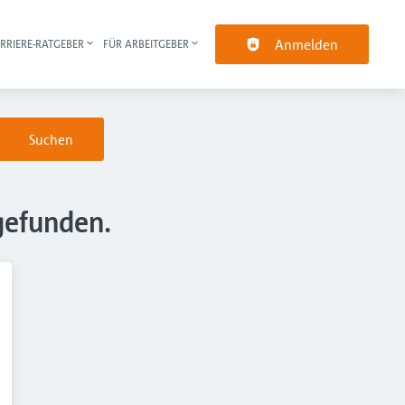
Anmelden
RRIERE-RATGEBER
FÜR ARBEITGEBER
pt-Navigation
Suchen
gefunden.