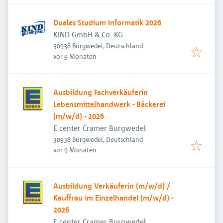
Duales Studium Informatik 2026
KIND GmbH & Co. KG
30938 Burgwedel, Deutschland
Veröffentlicht
:
vor 9 Monaten
Ausbildung Fachverkäuferin
Lebensmittelhandwerk - Bäckerei
(m/w/d) - 2026
E center Cramer Burgwedel
30938 Burgwedel, Deutschland
Veröffentlicht
:
vor 9 Monaten
Ausbildung Verkäuferin (m/w/d) /
Kauffrau im Einzelhandel (m/w/d) -
2026
E center Cramer Burgwedel