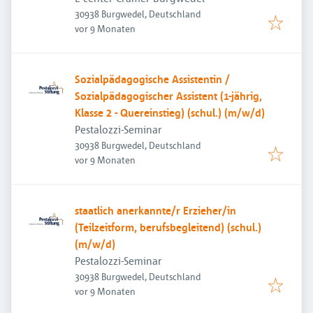
30938 Burgwedel, Deutschland
Veröffentlicht
:
vor 9 Monaten
Sozialpädagogische Assistentin /
Sozialpädagogischer Assistent (1-jährig,
Klasse 2 - Quereinstieg) (schul.) (m/w/d)
Pestalozzi-Seminar
30938 Burgwedel, Deutschland
Veröffentlicht
:
vor 9 Monaten
staatlich anerkannte/r Erzieher/in
(Teilzeitform, berufsbegleitend) (schul.)
(m/w/d)
Pestalozzi-Seminar
30938 Burgwedel, Deutschland
Veröffentlicht
:
vor 9 Monaten