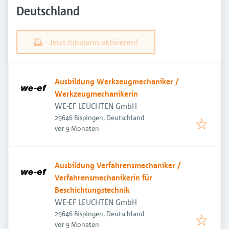
Deutschland
Jetzt Jobalarm aktivieren!
Ausbildung Werkzeugmechaniker /
Werkzeugmechanikerin
WE-EF LEUCHTEN GmbH
29646 Bispingen, Deutschland
Veröffentlicht
:
vor 9 Monaten
Ausbildung Verfahrensmechaniker /
Verfahrensmechanikerin für
Beschichtungstechnik
WE-EF LEUCHTEN GmbH
29646 Bispingen, Deutschland
Veröffentlicht
:
vor 9 Monaten