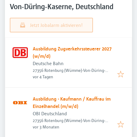
Von-Düring-Kaserne, Deutschland
Jetzt Jobalarm aktivieren!
Ausbildung Zugverkehrssteuerer 2027
(w/m/d)
Deutsche Bahn
27356 Rotenburg (Wümme)-Von-Düring-
Veröffentlicht
:
Kaserne, Deutschland
vor 4 Tagen
Ausbildung - Kaufmann / Kauffrau im
Einzelhandel (m/w/d)
OBI Deutschland
27356 Rotenburg (Wümme)-Von-Düring-
Veröffentlicht
:
Kaserne, Deutschland
vor 3 Monaten