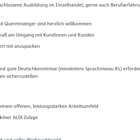
schlossene Ausbildung im Einzelhandel, gerne auch Berufserfahr
d Quereinsteiger sind herzlich willkommen
 Spaß am Umgang mit Kundinnen und Kunden
iert mit anzupacken
 sind gute Deutschkenntnisse (mindestens Sprachniveau B1) erforde
n sicherzustellen.
inem offenen, leistungsstarken Arbeitsumfeld
ktiver ALDI Zulage
ld und volles Weihnachtsgeld