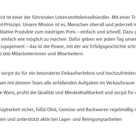
ist einer der führenden Lebensmitteleinzelhändler. Mit einer Tr
t-Prinzips. Unsere Mission ist es, Menschen überall und jederzeit 
litative Produkte zum niedrigen Preis – einfach und schnell. Dazu 
einfach wie möglich zu machen. Dafür geben wir jeden Tag unser
Engagement – das ist die Power, mit der wir Erfolgsgeschichte sch
90.000 Mitarbeiterinnen und Mitarbeitern.
 sorgst du für ein besonderes Einkaufserlebnis und hochzufrie
m mit deinem Team alle anfallenden Aufgaben im Verkaufsraum
 Ware, prüfst die Qualität und Mindesthaltbarkeit und sorgst für
gbarkeit sicher, füllst Obst, Gemüse und Backwaren regelmäßig n
en und unterstützt aktiv bei Lager- und Reinigungsarbeiten