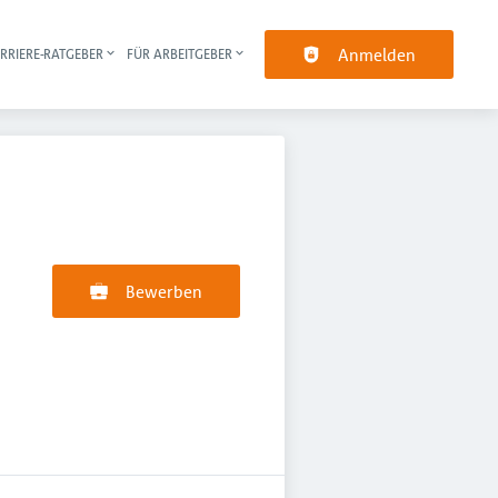
Anmelden
RRIERE-RATGEBER
FÜR ARBEITGEBER
pt-Navigation
Bewerben