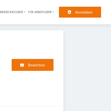
Anmelden
RRIERE-RATGEBER
FÜR ARBEITGEBER
pt-Navigation
Bewerben