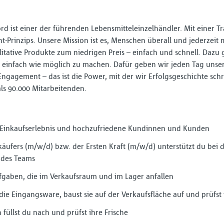
ist einer der führenden Lebensmitteleinzelhändler. Mit einer Tr
t-Prinzips. Unsere Mission ist es, Menschen überall und jederzeit 
litative Produkte zum niedrigen Preis – einfach und schnell. Dazu 
einfach wie möglich zu machen. Dafür geben wir jeden Tag unser
Engagement – das ist die Power, mit der wir Erfolgsgeschichte sch
als 90.000 Mitarbeitenden.
s Einkaufserlebnis und hochzufriedene Kundinnen und Kunden
käufers (m/w/d) bzw. der Ersten Kraft (m/w/d) unterstützt du bei 
 des Teams
fgaben, die im Verkaufsraum und im Lager anfallen
 die Eingangsware, baust sie auf der Verkaufsfläche auf und prüfst
üllst du nach und prüfst ihre Frische