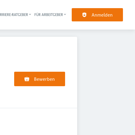
Anmelden
RRIERE-RATGEBER
FÜR ARBEITGEBER
pt-Navigation
Bewerben