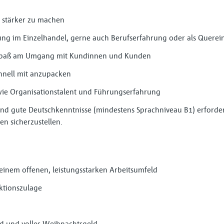
stärker zu machen
ng im Einzelhandel, gerne auch Berufserfahrung oder als Querein
 Spaß am Umgang mit Kundinnen und Kunden
chnell mit anzupacken
owie Organisationstalent und Führungserfahrung
 sind gute Deutschkenntnisse (mindestens Sprachniveau B1) erforde
n sicherzustellen.
inem offenen, leistungsstarken Arbeitsumfeld
ktionszulage
ld und volles Weihnachtsgeld