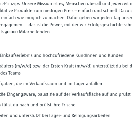
t-Prinzips. Unsere Mission ist es, Menschen überall und jederzeit 
litative Produkte zum niedrigen Preis – einfach und schnell. Dazu 
einfach wie möglich zu machen. Dafür geben wir jeden Tag unser
Engagement – das ist die Power, mit der wir Erfolgsgeschichte sch
als 90.000 Mitarbeitenden.
s Einkaufserlebnis und hochzufriedene Kundinnen und Kunden
käufers (m/w/d) bzw. der Ersten Kraft (m/w/d) unterstützt du bei 
 des Teams
fgaben, die im Verkaufsraum und im Lager anfallen
 die Eingangsware, baust sie auf der Verkaufsfläche auf und prüfst
üllst du nach und prüfst ihre Frische
iten und unterstützt bei Lager- und Reinigungsarbeiten