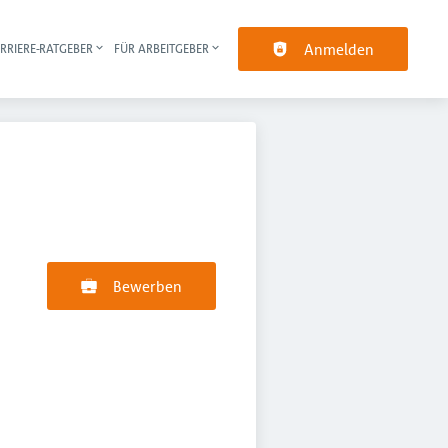
Anmelden
RRIERE-RATGEBER
FÜR ARBEITGEBER
pt-Navigation
Bewerben