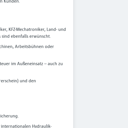
ren Kunden.
iker, KFZ-Mechatroniker, Land- und
sind ebenfalls erwünscht.
schinen, Arbeitsbühnen oder
enteuer im Außeneinsatz – auch zu
hrerschein) und den
sicherung.
internationalen Hydraulik-