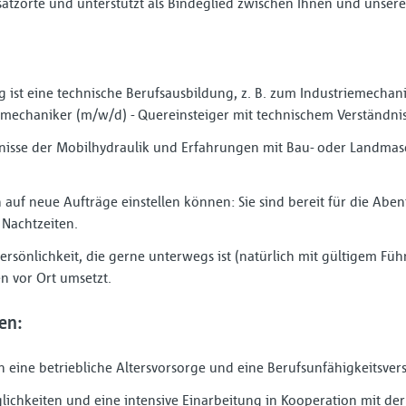
nsatzorte und unterstützt als Bindeglied zwischen Ihnen und unse
g ist eine technische Berufsausbildung, z. B. zum Industriemechan
echaniker (m/w/d) - Quereinsteiger mit technischem Verständnis 
tnisse der Mobilhydraulik und Erfahrungen mit Bau- oder Landma
sch auf neue Aufträge einstellen können: Sie sind bereit für die Ab
 Nachtzeiten.
Persönlichkeit, die gerne unterwegs ist (natürlich mit gültigem Fü
 vor Ort umsetzt.
en:
h eine betriebliche Altersvorsorge und eine Berufsunfähigkeitsver
ichkeiten und eine intensive Einarbeitung in Kooperation mit der 