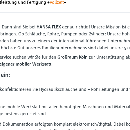
leistung und Fertigung
+
Vollzeit
+
 Dann sind Sie bei
HANSA-FLEX
genau richtig! Unsere Mission ist
 bringen. Ob Schläuche, Rohre, Pumpen oder Zylinder: Unsere ho
nden haben uns zu einem der international führenden Unternehm
höchste Gut unseres Familienunternehmens sind dabei unsere 5.0
ervice suchen wir Sie für den
Großraum Köln
zur Unterstützung al
eigener mobiler Werkstatt.
 ein:
 konfektionieren Sie Hydraulikschläuche und – Rohrleitungen und t
ene mobile Werkstatt mit allen benötigten Maschinen und Materiali
 bestens gerüstet sind.
 Dokumentation erfolgten komplett elektronisch/digital. Dabei ko