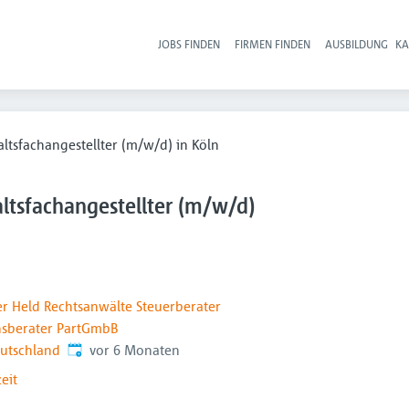
JOBS FINDEN
FIRMEN FINDEN
AUSBILDUNG
KA
Hau
ltsfachangestellter (m/w/d) in Köln
ltsfachangestellter (m/w/d)
er Held Rechtsanwälte Steuerberater
sberater PartGmbB
Veröffentlicht
:
eutschland
vor 6 Monaten
zeit