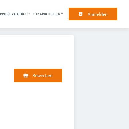
Anmelden
RRIERE-RATGEBER
FÜR ARBEITGEBER
pt-Navigation
Bewerben