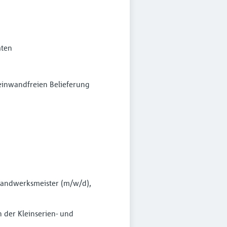
äten
 einwandfreien Belieferung
Handwerks­meister (m/w/d),
 der Kleinserien- und