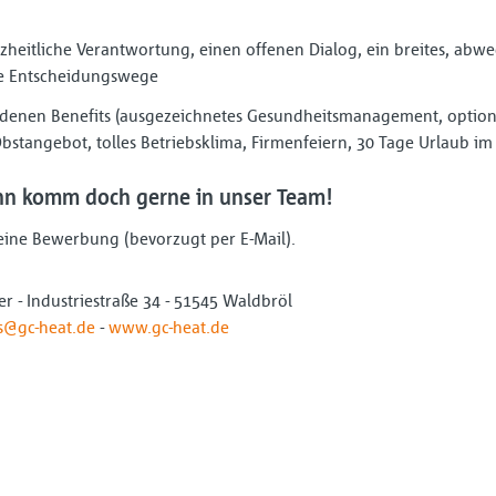
zheitliche Verantwortung, einen offenen Dialog, ein breites, abw
e Entscheidungswege
edenen Benefits (ausgezeichnetes Gesundheitsmanagement, optiona
stangebot, tolles Betriebsklima, Firmenfeiern, 30 Tage Urlaub im J
ann komm doch gerne in unser Team!
 Deine Bewerbung (bevorzugt per E-Mail).
r - Industriestraße 34 - 51545 Waldbröl
s@gc-heat.de
-
www.gc-heat.de