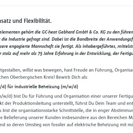
satz und Flexibilität.
zelementen gehört die GC
‑
heat Gebhard GmbH & Co. KG zu den führen
 die Industrie gefragt sind. Dabei ist die Bandbreite der Anwendung
unsere engagierte Mannschaft sie fertigt. Als inhabergeführtes, mitte
 stolz auf mehr als 75 Jahre Erfahrung in der Entwicklung, der Fertig
gestalten, willst was bewegen, hast Freude an Führung, Organisa
schen Oberbergischen Kreis! Bewirb Dich als:
/d) für industrielle Beheizung (m/w/d)
(m/w/d) bist Du für Führung und Organisation einer unserer Fertig
kt der Produktionsleitung unterstellt, führst Du Dein Team und en
 bist die organisationsstarke Schnittstelle, die in enger Abstimm
che Belieferung unserer Kunden insbesondere aus den Bereichen
nd so deren Umstieg von fossiler auf elektrische Beheizung mit m