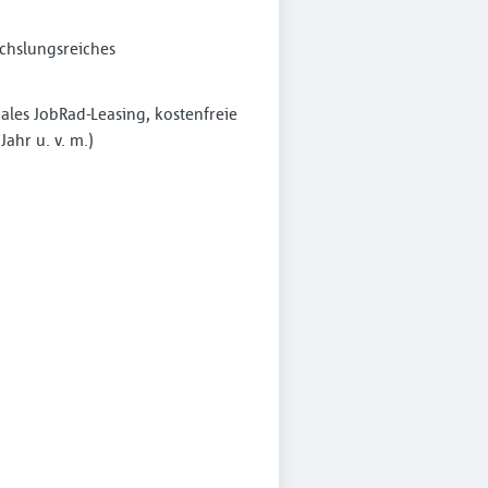
echslungsreiches
les JobRad-Leasing, kostenfreie
ahr u. v. m.)