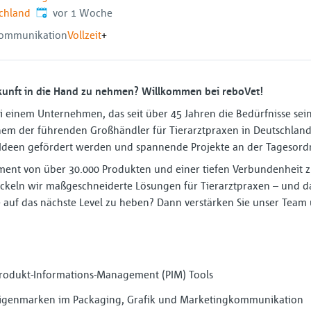
Veröffentlicht
:
schland
vor 1 Woche
Kommunikation
Vollzeit
+
Zukunft in die Hand zu nehmen? Willkommen bei reboVet!
 bei einem Unternehmen, das seit über 45 Jahren die Bedürfnisse se
einem der führenden Großhändler für Tierarztpraxen in Deutschland
Ideen gefördert werden und spannende Projekte an der Tagesord
ent von über 30.000 Produkten und einer tiefen Verbundenheit 
keln wir maßgeschneiderte Lösungen für Tierarztpraxen – und d
ere auf das nächste Level zu heben? Dann verstärken Sie unser Team
rodukt-Informations-Management (PIM) Tools
Eigenmarken im Packaging, Grafik und Marketingkommunikation