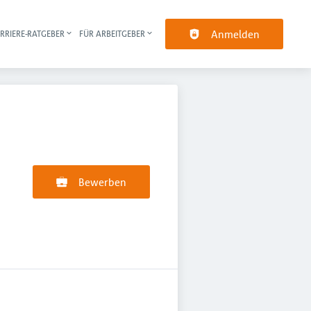
Anmelden
RRIERE-RATGEBER
FÜR ARBEITGEBER
pt-Navigation
Bewerben