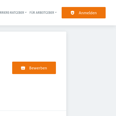
Anmelden
RRIERE-RATGEBER
FÜR ARBEITGEBER
pt-Navigation
Bewerben