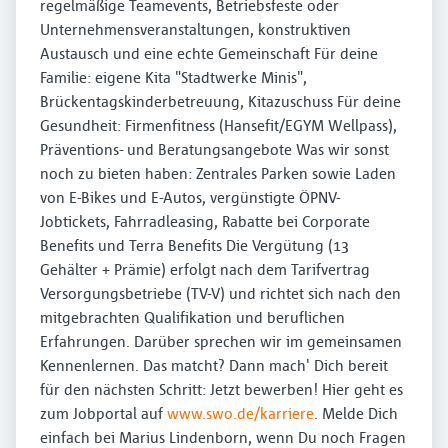
regelmäßige Teamevents, Betriebsfeste oder
Unternehmensveranstaltungen, konstruktiven
Austausch und eine echte Gemeinschaft Für deine
Familie: eigene Kita "Stadtwerke Minis",
Brückentagskinderbetreuung, Kitazuschuss Für deine
Gesundheit: Firmenfitness (Hansefit/EGYM Wellpass),
Präventions- und Beratungsangebote Was wir sonst
noch zu bieten haben: Zentrales Parken sowie Laden
von E-Bikes und E-Autos, vergünstigte ÖPNV-
Jobtickets, Fahrradleasing, Rabatte bei Corporate
Benefits und Terra Benefits Die Vergütung (13
Gehälter + Prämie) erfolgt nach dem Tarifvertrag
Versorgungsbetriebe (TV-V) und richtet sich nach den
mitgebrachten Qualifikation und beruflichen
Erfahrungen. Darüber sprechen wir im gemeinsamen
Kennenlernen. Das matcht? Dann mach' Dich bereit
für den nächsten Schritt: Jetzt bewerben! Hier geht es
zum Jobportal auf
www.swo.de/karriere
. Melde Dich
einfach bei Marius Lindenborn, wenn Du noch Fragen