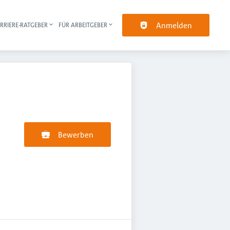
Anmelden
RRIERE-RATGEBER
FÜR ARBEITGEBER
pt-Navigation
Bewerben