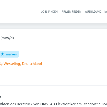
JOBS FINDEN
FIRMEN FINDEN
AUSBILDUNG
KA
Hau
r (m/w/d)
merken
89 Wesseling, Deutschland
e
ilden das Herzstück von
OMS
. Als
Elektroniker
am Standort in
Bo