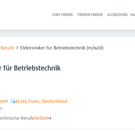
JOBS FINDEN
FIRMEN FINDEN
AUSBILDUNG
KA
Hau
 Berufe
Elektroniker für Betriebstechnik (m/w/d)
r für Betriebstechnik
GmbH
45145 Essen, Deutschland
n
echnische Berufe
Vollzeit
+