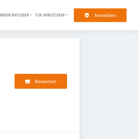
Anmelden
RRIERE-RATGEBER
FÜR ARBEITGEBER
pt-Navigation
Bewerben