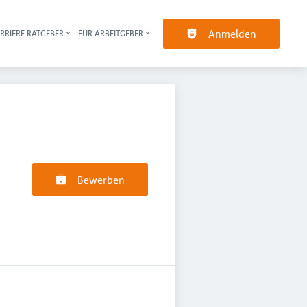
Anmelden
RRIERE-RATGEBER
FÜR ARBEITGEBER
pt-Navigation
Bewerben