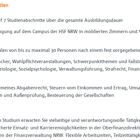
dien
uf 7 Studienabschnitte über die gesamte Ausbildungsdauer
ingung auf dem Campus der HSF NRW in möblierten Zimmern und V
sälen von bis zu maximal 30 Personen nach einem fest vorgegebe
tfächer, Wahlpflichtveranstaltungen, Schwerpunktthemen und Fall
oziologie, Sozialpsychologie, Verwaltungsführung, Strafrecht, F
gemeines Abgabenrecht, Steuern vom Einkommen und Ertrag, Umsatz
n und Außenprüfung, Besteuerung der Gesellschaften
 Studium erwarten Sie vielseitige und verantwortungsvolle Tätigk
cherte Einsatz- und Karrieremöglichkeiten in der Oberfinanzdirek
en der Finanzverwaltung NRW. Flexible Arbeitszeiten, Teilzeittätig