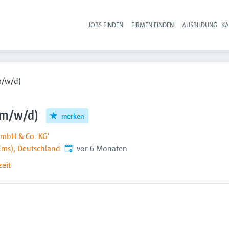
JOBS FINDEN
FIRMEN FINDEN
AUSBILDUNG
KA
Hau
m/w/d)
 (m/w/d)
merken
mbH & Co. KG'
Veröffentlicht
:
Ems), Deutschland
vor 6 Monaten
zeit