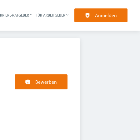
Anmelden
RRIERE-RATGEBER
FÜR ARBEITGEBER
pt-Navigation
Bewerben