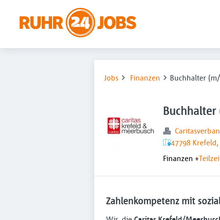
Jobs
Finanzen
Buchhalter (m
Buchhalter
Caritasverban
47798 Krefeld,
Finanzen
+
Teilzei
Zahlenkompetenz mit sozia
Wir, die
Caritas Krefeld/Meerbusc