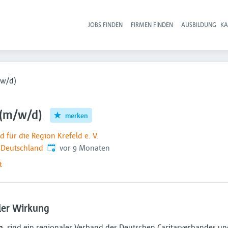
JOBS FINDEN
FIRMEN FINDEN
AUSBILDUNG
KA
Hau
/w/d)
 (m/w/d)
merken
d für die Region Krefeld e. V.
Veröffentlicht
:
 Deutschland
vor 9 Monaten
t
ler Wirkung
h
, sind ein regionaler Verband des Deutschen Caritasverbandes und