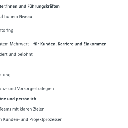
ater:innen und Führungskräften
auf hohem Niveau:
ntoring
chtem Mehrwert –
für Kunden, Karriere und Einkommen
dert und belohnt
ratung
nanz- und Vorsorgestrategien
ine und persönlich
 Teams mit klaren Zielen
on Kunden- und Projektprozessen