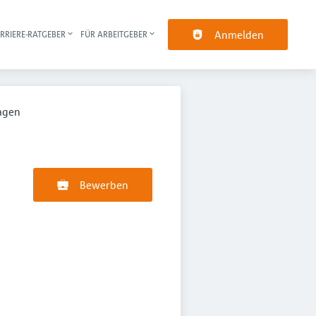
Anmelden
RRIERE-RATGEBER
FÜR ARBEITGEBER
pt-Navigation
agen
Bewerben